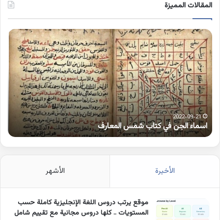
المقالات المميزة
اسماء
كلم
الجن
بها
في
همز
كتاب
متط
شمس
على
المعارف
الوا
2022-09-21
اسماء الجن في كتاب شمس المعارف
ك
الأخيرة
الأشهر
موقع يرتب دروس اللغة الإنجليزية كاملة حسب
المستويات .. كلها دروس مجانية مع تقييم شامل