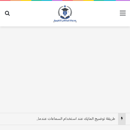
القائمة
بح
طريقة توضيح المايك عند استخدام السماعات عندما يكون الصوت بعيد وقت المكالمات