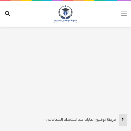
القائمة
بح
طريقة توضيح المايك عند استخدام السماعات عندما يكون الصوت بعيد وقت المكالمات