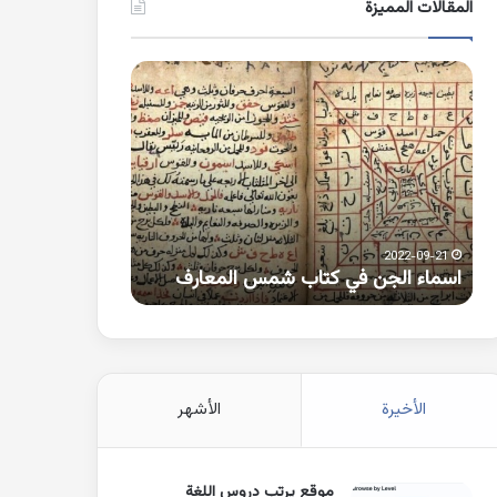
المقالات المميزة
اسماء
كلمات
الجن
بها
في
همزة
كتاب
متطرفة
شمس
على
المعارف
الواو
2021-10-25
2022-09-21
اسماء الجن في كتاب شمس المعارف
كلمات بها همزة 
الأخيرة
الأشهر
موقع يرتب دروس اللغة