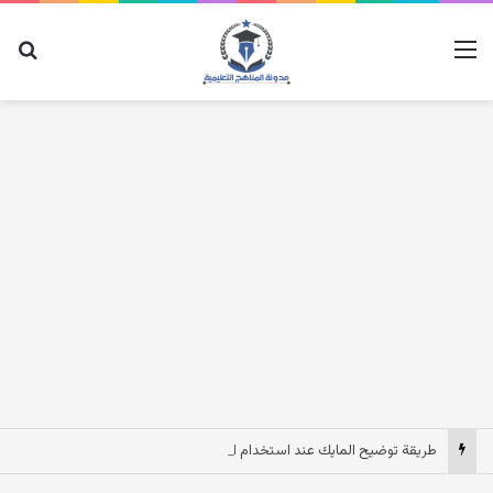
القائمة
بح
طريقة توضيح المايك عند استخدام السماعات عندما يكون الصوت بعيد وقت المكالمات