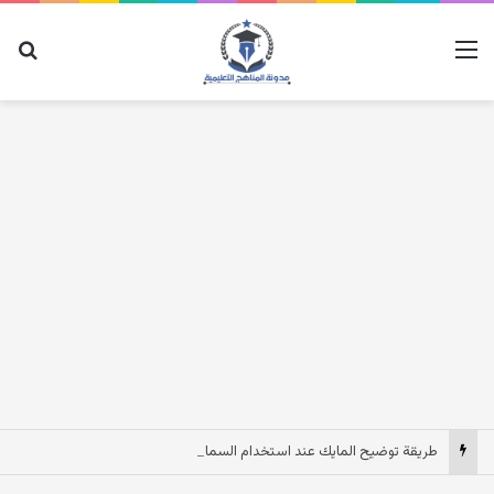
القائمة
بح
طريقة توضيح المايك عند استخدام السماعات عندما يكون الصوت بعيد وقت المكالمات