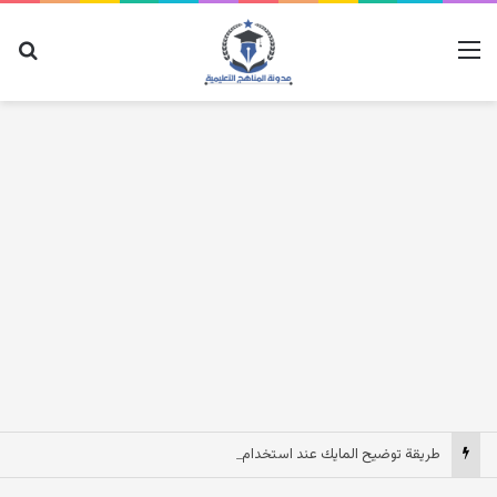
القائمة
بح
طريقة توضيح المايك عند استخدام السماعات عندما يكون الصوت بعيد وقت المكالمات