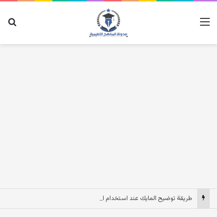
القائمة
بح
طريقة توضيح المايك عند استخدام السماعات عندما يكون الصوت بعيد وقت المكالمات