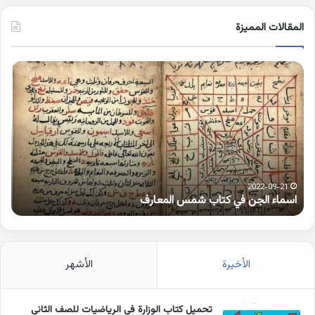
المقالات المميزة
اسماء
كلم
الجن
بها
في
همز
كتاب
متط
شمس
على
المعارف
الوا
2022-09-21
اسماء الجن في كتاب شمس المعارف
ك
الأخيرة
الأشهر
تحميل كتاب الوزارة في الرياضيات للصف الثاني