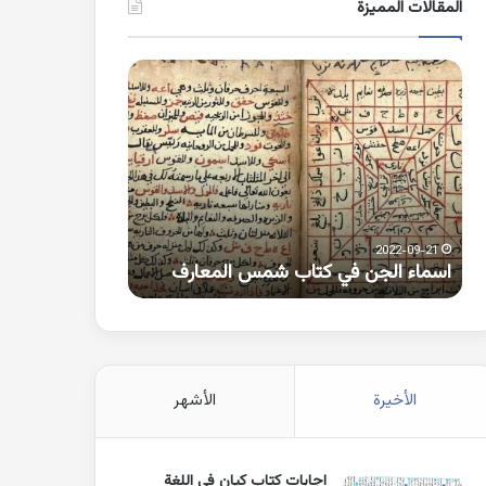
المقالات المميزة
اسماء
كلمات
الجن
بها
في
همزة
كتاب
متطرفة
شمس
على
المعارف
الواو
2021-10-25
2022-09-21
اسماء الجن في كتاب شمس المعارف
كلمات بها همزة 
الأخيرة
الأشهر
اجابات كتاب كيان في اللغة