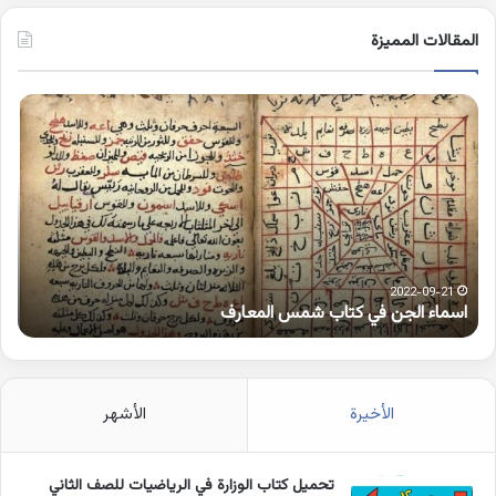
المقالات المميزة
اسماء
كلم
الجن
بها
في
همز
كتاب
متط
شمس
على
المعارف
الوا
2022-09-21
اسماء الجن في كتاب شمس المعارف
ك
الأخيرة
الأشهر
تحميل كتاب الوزارة في الرياضيات للصف الثاني