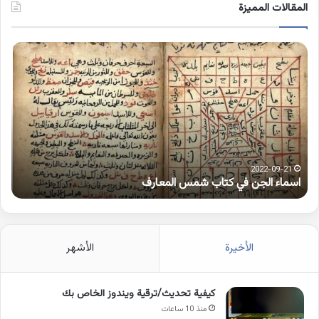
المقالات المميزة
اسماء
كلم
الجن
بها
في
همز
كتاب
متط
شمس
على
المعارف
الوا
2022-09-21
اسماء الجن في كتاب شمس المعارف
ك
الأخيرة
الأشهر
كيفية تحديث/ترقية ويندوز الخاص بك
منذ 10 ساعات