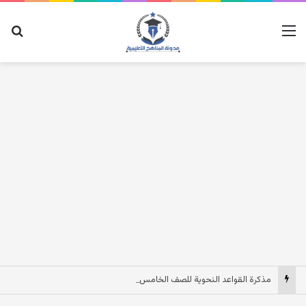
القائمة
بح
مذكرة القواعد النحوية للصف الخامس الابتدائى الترم الاول 2027 pdf مصر