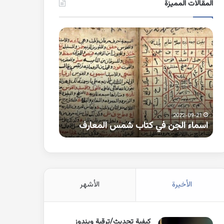
المقالات المميزة
اسماء
كلمات
الجن
بها
في
همزة
كتاب
متطرفة
شمس
على
المعارف
الواو
2021-10-25
2022-09-21
اسماء الجن في كتاب شمس المعارف
كلمات بها همزة 
الأخيرة
الأشهر
كيفية تحديث/ترقية ويندوز