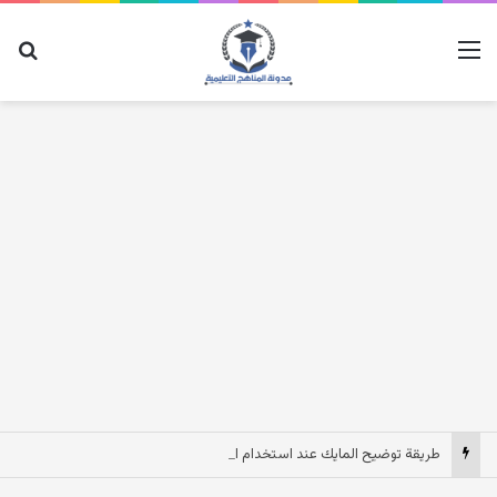
القائمة
بح
طريقة توضيح المايك عند استخدام السماعات عندما يكون الصوت بعيد وقت المكالمات