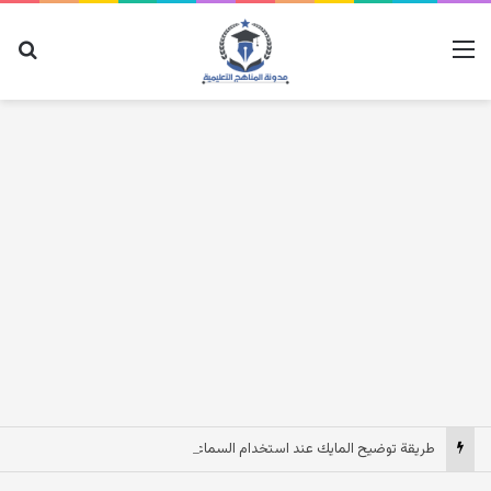
القائمة
بح
طريقة توضيح المايك عند استخدام السماعات عندما يكون الصوت بعيد وقت المكالمات