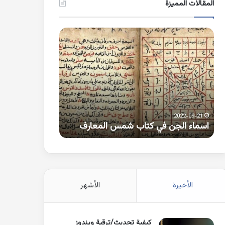
المقالات المميزة
اسماء
كلمات
الجن
بها
في
همزة
كتاب
متطرفة
شمس
على
المعارف
الواو
2021-10-25
2022-09-21
اسماء الجن في كتاب شمس المعارف
كلمات بها همزة 
الأخيرة
الأشهر
كيفية تحديث/ترقية ويندوز