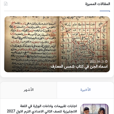
المقالات المميزة
اسماء
كلم
الجن
بها
في
همز
كتاب
متط
شمس
على
المعارف
الوا
2022-09-21
اسماء الجن في كتاب شمس المعارف
ك
الأخيرة
الأشهر
اجابات تقييمات واداءات الوزارة في اللغة
الانجليزية للصف الثاني الاعدادي الترم الاول 2027