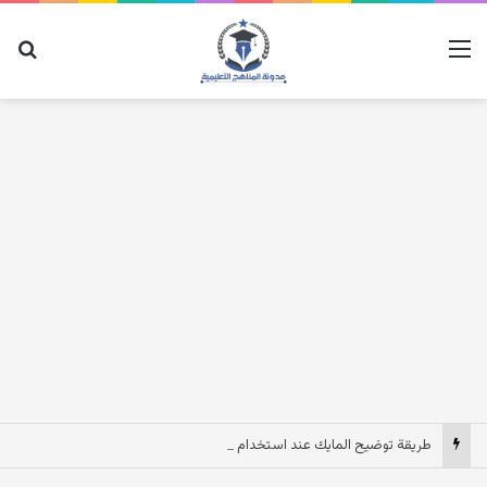
القائمة
بح
طريقة توضيح المايك عند استخدام السماعات عندما يكون الصوت بعيد وقت المكالمات