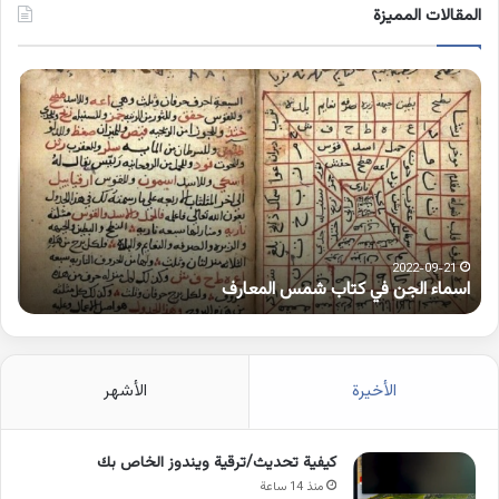
المقالات المميزة
اسماء
كلم
الجن
بها
في
همز
كتاب
متط
شمس
على
المعارف
الوا
2022-09-21
اسماء الجن في كتاب شمس المعارف
ك
الأخيرة
الأشهر
كيفية تحديث/ترقية ويندوز الخاص بك
منذ 14 ساعة