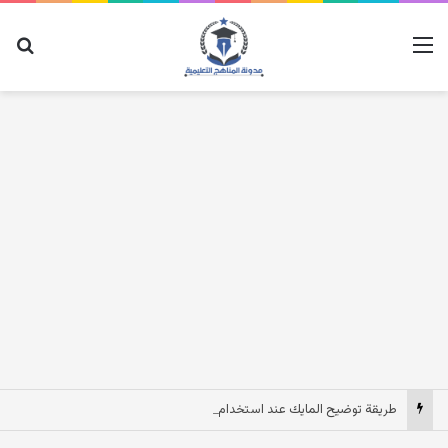
القائمة
بح
طريقة توضيح المايك عند استخدام السماعات عندما يكون الصوت بعيد وقت المكالمات