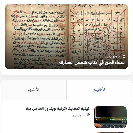
اسماء
كلم
الجن
بها
في
همز
كتاب
متط
شمس
على
المعارف
الوا
2022-09-21
اسماء الجن في كتاب شمس المعارف
ك
الأخيرة
الأشهر
كيفية تحديث/ترقية ويندوز الخاص بك
منذ يومين