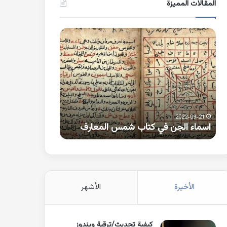
المقالات المميزة
اسماء
كلمات
الجن
بها
في
همزة
كتاب
متطرفة
شمس
على
المعارف
الواو
2021-10-25
2022-09-21
اسماء الجن في كتاب شمس المعارف
كلمات بها همزة 
الأخيرة
الأشهر
كيفية تحديث/ترقية ويندوز