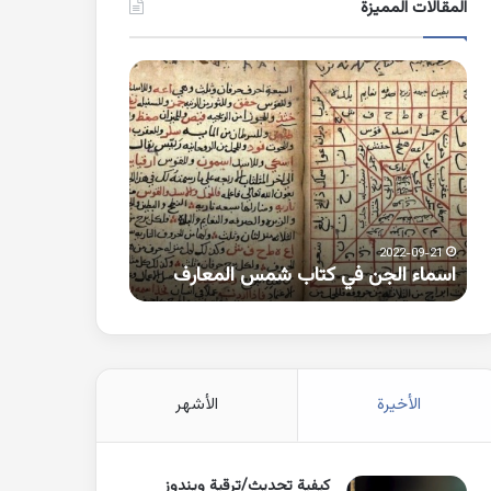
المقالات المميزة
اسماء
كلمات
الجن
بها
في
همزة
كتاب
متطرفة
شمس
على
المعارف
الواو
2021-10-25
2022-09-21
اسماء الجن في كتاب شمس المعارف
كلمات بها همزة 
الأخيرة
الأشهر
كيفية تحديث/ترقية ويندوز