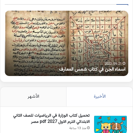
اسماء
كلم
الجن
بها
في
همز
كتاب
متط
شمس
على
المعارف
الوا
2022-09-21
اسماء الجن في كتاب شمس المعارف
ك
الأخيرة
الأشهر
تحميل كتاب الوزارة في الرياضيات للصف الثاني
الابتدائي الترم الاول 2027 pdf مصر
منذ 13 ساعة