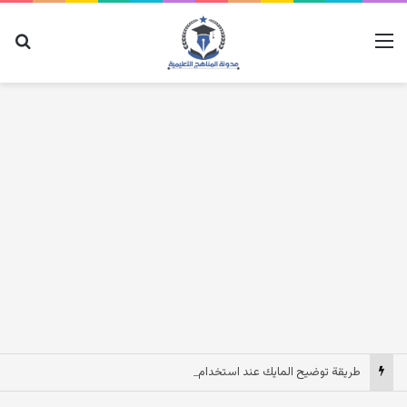
القائمة
بح
طريقة توضيح المايك عند استخدام السماعات عندما يكون الصوت بعيد وقت المكالمات