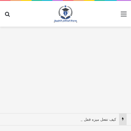
القائمة
بح
كيف تفعل ميزه قفل الهاتف عند يحمله اي شخص بدون ارادتك ؟