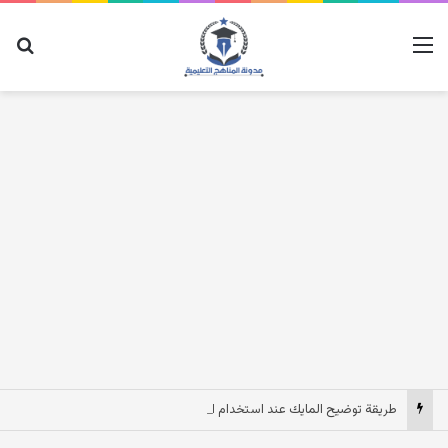
القائمة
بح
طريقة توضيح المايك عند استخدام السماعات عندما يكون الصوت بعيد وقت المكالمات