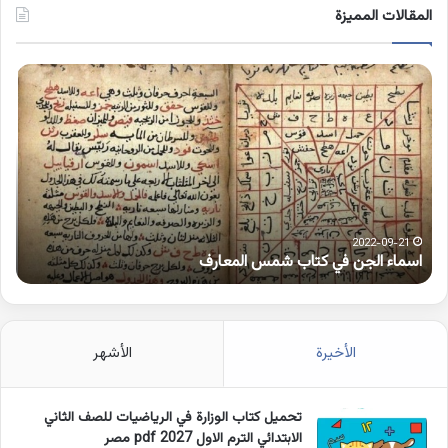
المقالات المميزة
اسماء
كلم
الجن
بها
في
همز
كتاب
متط
شمس
على
المعارف
الوا
2022-09-21
اسماء الجن في كتاب شمس المعارف
ك
الأخيرة
الأشهر
تحميل كتاب الوزارة في الرياضيات للصف الثاني
الابتدائي الترم الاول 2027 pdf مصر