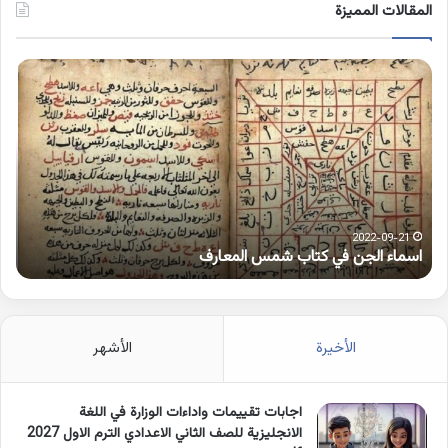
المقالات المميزة
اسماء
كلم
الجن
بها
في
همز
كتاب
متط
شمس
على
المعارف
الوا
2022-09-21
اسماء الجن في كتاب شمس المعارف
ك
الأخيرة
الأشهر
اجابات تقييمات واداءات الوزارة في اللغة
الانجليزية للصف الثاني الاعدادي الترم الاول 2027