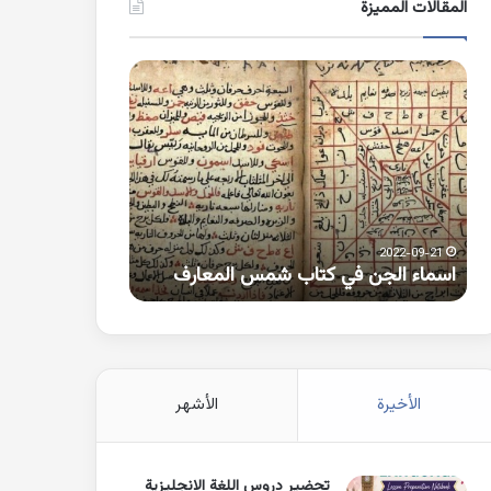
المقالات المميزة
اسماء
كلمات
الجن
بها
في
همزة
كتاب
متطرفة
شمس
على
المعارف
الواو
2021-10-25
2022-09-21
اسماء الجن في كتاب شمس المعارف
كلمات بها همزة 
الأخيرة
الأشهر
تحضير دروس اللغة الانجليزية