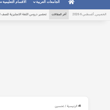
الرئيسية
الجامعات العربية
الاقسام التعليمية
الخميس, أغسطس 6 2026
أقوى مذكرة ماث math للصف الاول الابتدائى لغات الترم الاول pdf 2027 مصر
آخر المقالات
الرئيسية
/
تحسين