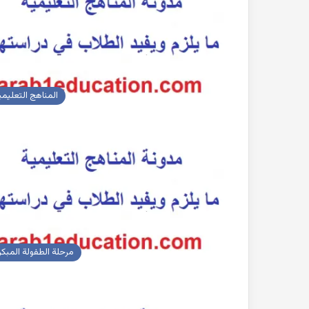
بحث
جاهز
للطباعة
عن
المناهج التعليمي
التغيرات
المناخية
pdf
2022-10-26
بحث جاهز للطباعة 
المناخية pdf
مرحلة الطفولة المبكر