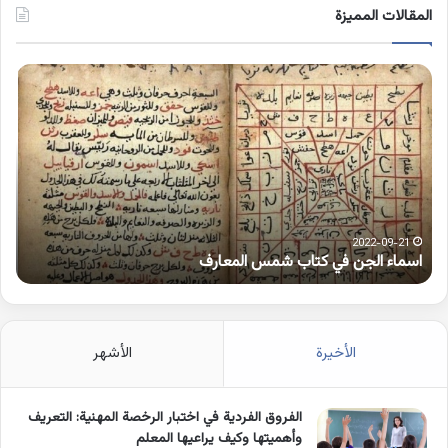
المقالات المميزة
اسماء
كلم
الجن
بها
في
همز
كتاب
متط
شمس
على
المعارف
الوا
2022-09-21
اسماء الجن في كتاب شمس المعارف
ك
الأخيرة
الأشهر
الفروق الفردية في اختبار الرخصة المهنية: التعريف
وأهميتها وكيف يراعيها المعلم