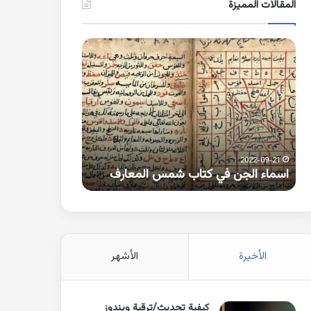
المقالات المميزة
اسماء
كلمات
الجن
بها
في
همزة
كتاب
متطرفة
شمس
على
المعارف
الواو
2021-10-25
2022-09-21
اسماء الجن في كتاب شمس المعارف
كلمات بها همزة 
الأخيرة
الأشهر
كيفية تحديث/ترقية ويندوز