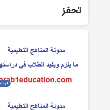
تحفز
الوظائ