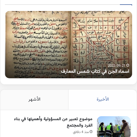
اسماء
كلم
الجن
بها
في
همز
كتاب
متط
شمس
على
المعارف
الوا
2022-09-21
اسماء الجن في كتاب شمس المعارف
ك
الأخيرة
الأشهر
موضوع تعبير عن المسؤولية وأهميتها في بناء
الفرد والمجتمع
منذ 4 دقائق