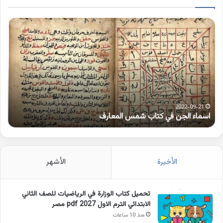
اسماء
كلم
الجن
بها
في
همز
كتاب
متط
شمس
على
المعارف
الوا
2022-09-21
اسماء الجن في كتاب شمس المعارف
ك
الأخيرة
الأشهر
تحميل كتاب الوزارة في الرياضيات للصف الثاني
الابتدائي الترم الاول 2027 pdf مصر
منذ 10 ساعات