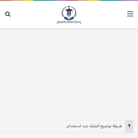
القائمة
بح
طريقة توضيح المايك عند استخدام السماعات عندما يكون الصوت بعيد وقت المكالمات