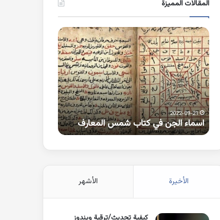
المقالات المميزة
اسماء
كلمات
الجن
بها
في
همزة
كتاب
متطرفة
شمس
على
المعارف
الواو
2021-10-25
2022-09-21
اسماء الجن في كتاب شمس المعارف
كلمات بها همزة 
الأخيرة
الأشهر
كيفية تحديث/ترقية ويندوز