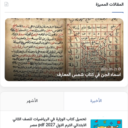
المقالات المميزة
اسماء
كلم
الجن
بها
في
همز
كتاب
متط
شمس
على
المعارف
الوا
2022-09-21
اسماء الجن في كتاب شمس المعارف
ك
الأخيرة
الأشهر
تحميل كتاب الوزارة في الرياضيات للصف الثاني
الابتدائي الترم الاول 2027 pdf مصر