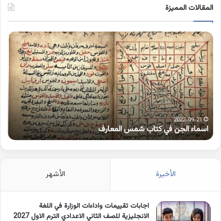
المقالات المميزة
اسماء
كلم
الجن
بها
في
همز
كتاب
متط
شمس
على
المعارف
الوا
2022-09-21
اسماء الجن في كتاب شمس المعارف
ك
الأخيرة
الأشهر
اجابات تقييمات واداءات الوزارة في اللغة
الانجليزية للصف الثاني الاعدادي الترم الاول 2027