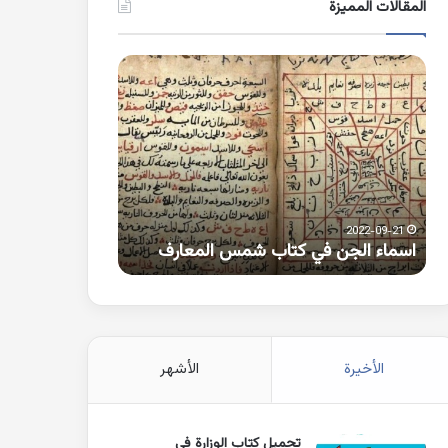
المقالات المميزة
اسماء
كلمات
الجن
بها
في
همزة
كتاب
متطرفة
شمس
على
المعارف
الواو
2021-10-25
2022-09-21
اسماء الجن في كتاب شمس المعارف
كلمات بها همزة 
الأخيرة
الأشهر
تحميل كتاب الوزارة في