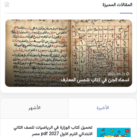
المقالات المميزة
اسماء
كلم
الجن
بها
في
همز
كتاب
متط
شمس
على
المعارف
الوا
2022-09-21
اسماء الجن في كتاب شمس المعارف
ك
الأخيرة
الأشهر
تحميل كتاب الوزارة في الرياضيات للصف الثاني
الابتدائي الترم الاول 2027 pdf مصر