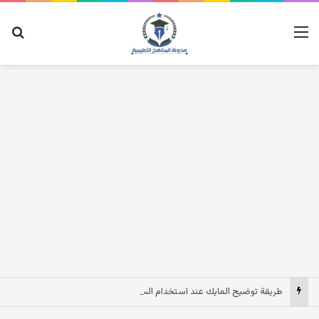
القائمة
بح
طريقة توضيح المايك عند استخدام السماعات عندما يكون الصوت بعيد وقت المكالمات