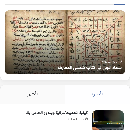
اسماء
كلم
الجن
بها
في
همز
كتاب
متط
شمس
على
المعارف
الوا
2022-09-21
اسماء الجن في كتاب شمس المعارف
ك
الأخيرة
الأشهر
كيفية تحديث/ترقية ويندوز الخاص بك
منذ 11 ساعة