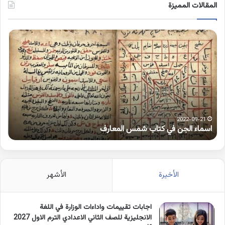
المقالات المميزة
اسماء
كلم
الجن
بها
في
همز
كتاب
متط
شمس
على
المعارف
الوا
2022-09-21
اسماء الجن في كتاب شمس المعارف
ك
الأخيرة
الأشهر
اجابات تقييمات واداءات الوزارة في اللغة
الانجليزية للصف الثاني الاعدادي الترم الاول 2027