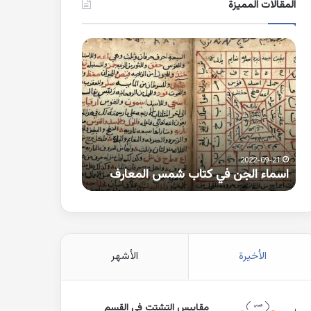
المقالات المميزة
اسماء
كلمات
الجن
بها
في
همزة
كتاب
متطرفة
شمس
على
المعارف
الواو
2021-10-25
2022-09-21
اسماء الجن في كتاب شمس المعارف
كلمات بها همزة 
الأخيرة
الأشهر
مقاييس التشتت في القسم