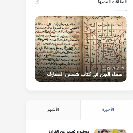
المقالات المميزة
اسماء
كلمات
الجن
بها
في
همزة
كتاب
متطرفة
شمس
على
المعارف
الواو
2021-10-25
2022-09-21
اسماء الجن في كتاب شمس المعارف
كلمات بها همزة 
الأخيرة
الأشهر
موضوع تعبير عن القراءة