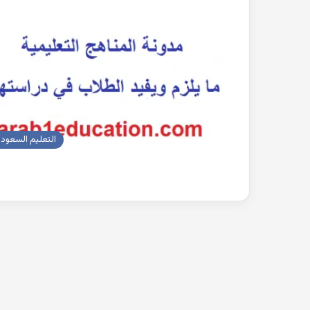
بحث
جاهز
للطباعة
عن
التغيرات
المناخية
pdf
التعليم السعود
2022-10-26
بحث جاهز للطباعة 
المناخية pdf