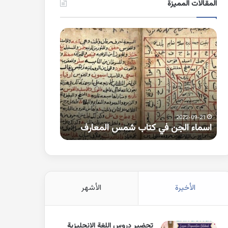
المقالات المميزة
اسماء
كلمات
الجن
بها
في
همزة
كتاب
متطرفة
شمس
على
المعارف
الواو
2021-10-25
2022-09-21
اسماء الجن في كتاب شمس المعارف
كلمات بها همزة 
الأخيرة
الأشهر
تحضير دروس اللغة الانجليزية