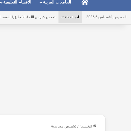
الرئيسية
الجامعات العربية
الاقسام التعليمية
الخميس, أغسطس 6 2026
أقوى مذكرة ماث math للصف الاول الابتدائى لغات الترم الاول pdf 2027 مصر
آخر المقالات
الرئيسية
/
تخصص محاسبة