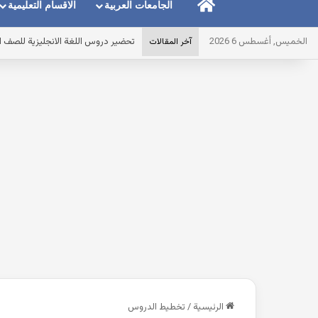
الرئيسية
الجامعات العربية
الاقسام التعليمية
الخميس, أغسطس 6 2026
أقوى مذكرة ماث math للصف الاول الابتدائى لغات الترم الاول pdf 2027 مصر
آخر المقالات
الرئيسية
/
تخطيط الدروس