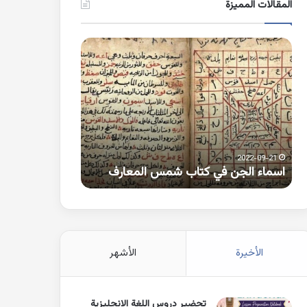
المقالات المميزة
اسماء
كلمات
الجن
بها
في
همزة
كتاب
متطرفة
شمس
على
المعارف
الواو
2021-10-25
2022-09-21
اسماء الجن في كتاب شمس المعارف
كلمات بها همزة 
الأخيرة
الأشهر
تحضير دروس اللغة الانجليزية