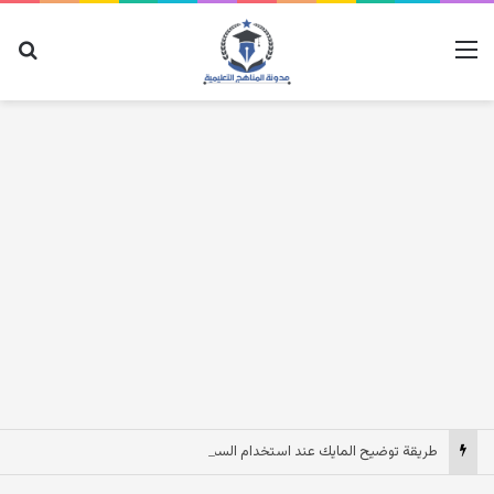
القائمة
بح
طريقة توضيح المايك عند استخدام السماعات عندما يكون الصوت بعيد وقت المكالمات