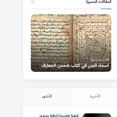
المقالات المميزة
اسماء
كلمات
الجن
بها
في
همزة
كتاب
متطرفة
شمس
على
المعارف
الواو
2021-10-25
2022-09-21
اسماء الجن في كتاب شمس المعارف
كلمات بها همزة 
الأخيرة
الأشهر
كيفية تحديث/ترقية ويندوز