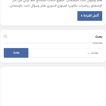
هام وسؤال ثابت بالإمتحان ..جميع حالات استنتاج خط بياني من آخر
الإشتقاق رياضيات بكالوريا المنهاج السوري هام وسؤال ثابت بالإمتحان…
أكمل القراءة »
بحث
البحث
عن: