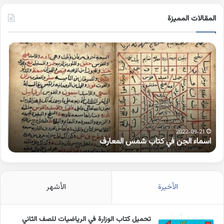
المقالات المميزة
اسماء
كلم
الجن
بها
في
همز
كتاب
متط
شمس
على
المعارف
الوا
2022-09-21
اسماء الجن في كتاب شمس المعارف
ك
الأخيرة
الأشهر
تحميل كتاب الوزارة في الرياضيات للصف الثاني